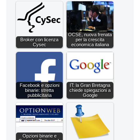
OCSE, nuova frenata
Broker con licenza
per la crescita
Cysec
economica italiana
Facebook e opzioni
IT: la Gran Bretagna
binarie: stretta
chiede spiegazioni a
pubblicitaria
Google
Opzioni binarie e