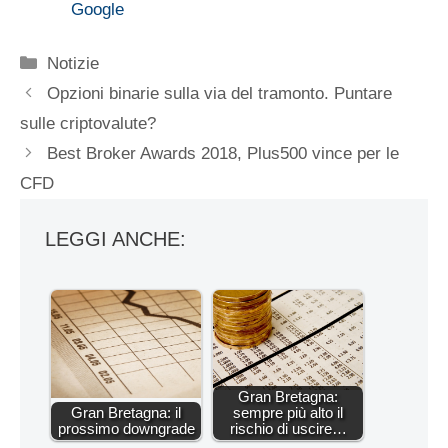
Google
Categorie
Notizie
Opzioni binarie sulla via del tramonto. Puntare
sulle criptovalute?
Best Broker Awards 2018, Plus500 vince per le
CFD
LEGGI ANCHE:
Gran Bretagna:
Gran Bretagna: il
sempre più alto il
prossimo downgrade
rischio di uscire…