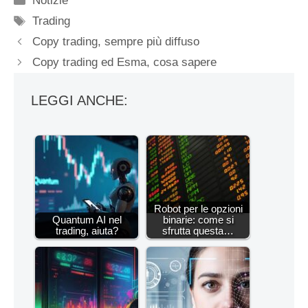
Notizie
Tag
Trading
Copy trading, sempre più diffuso
Copy trading ed Esma, cosa sapere
LEGGI ANCHE:
Robot per le opzioni
Quantum AI nel
binarie: come si
trading, aiuta?
sfrutta questa…