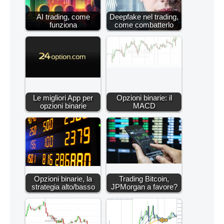
AI trading, come
Deepfake nel trading,
funziona
come combatterlo
Le migliori App per
Opzioni binarie: il
opzioni binarie
MACD
Opzioni binarie, la
Trading Bitcoin,
strategia alto/basso
JPMorgan a favore?