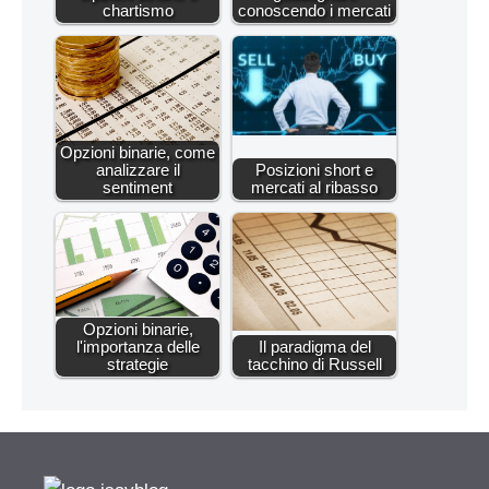
chartismo
conoscendo i mercati
Opzioni binarie, come
analizzare il
Posizioni short e
sentiment
mercati al ribasso
Opzioni binarie,
l'importanza delle
Il paradigma del
strategie
tacchino di Russell