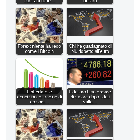
contratti delle…
dollaro
Forex: niente ha reso
Chi ha guadagnato di
come i Bitcoin
più rispetto all'euro
L'offerta e le
Il dollaro Usa cresce
condizioni di trading di
di valore dopo i dati
opzioni…
sulla…