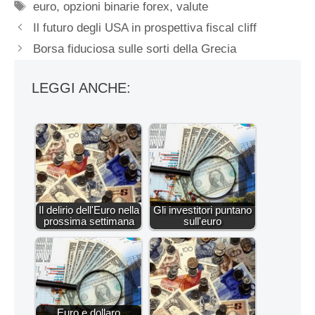
Tag
euro
,
opzioni binarie forex
,
valute
Il futuro degli USA in prospettiva fiscal cliff
Borsa fiduciosa sulle sorti della Grecia
LEGGI ANCHE:
Il delirio dell'Euro nella
Gli investitori puntano
prossima settimana
sull'euro
Euro e dollaro