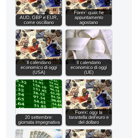
Forex: qualche
AUD, GBP e EUR,
appuntamento
come oscillano
agostano
Il calendario
Il calendario
economico di oggi
economico di oggi
(USA)
(UE)
Forex: oggi la
20 settembre:
tarantella dell’euro e
giornata impegnativa
del dollaro