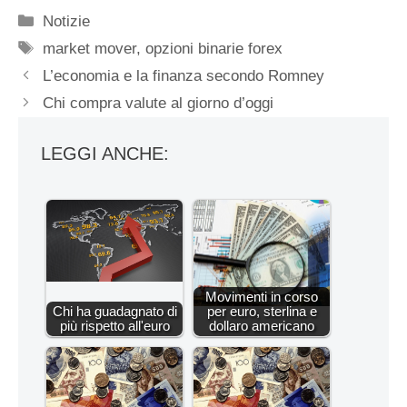
Categorie
Notizie
Tag
market mover
,
opzioni binarie forex
L’economia e la finanza secondo Romney
Chi compra valute al giorno d’oggi
LEGGI ANCHE:
Movimenti in corso
Chi ha guadagnato di
per euro, sterlina e
più rispetto all'euro
dollaro americano