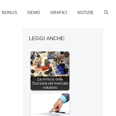
BONUS
DEMO
GRAFICI
NOTIZIE
LEGGI ANCHE:
La mossa della
Svizzera nel mercato
valutario