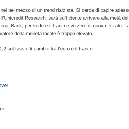
i nel bel mezzo di un trend rialzista. Si cerca di capire adess
l’Unicredit Research, sarà sufficiente arrivare alla metà del
ional Bank, per vedere il franco svizzero di nuovo in calo. L
l valore della moneta locale è troppo elevato.
,2 sul tasso di cambio tra l’euro e il franco.
over
ione…