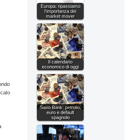
Europa: ripassiamo
l'importanza dei
market mover
Il calendario
economico di oggi
mondo
 calo
Saxo Bank: petrolio,
euro e default
spagnolo
a