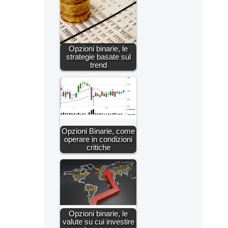
Opzioni binarie, le
strategie basate sul
trend
Opzioni Binarie, come
operare in condizioni
critiche
Opzioni binarie, le
valute su cui investire