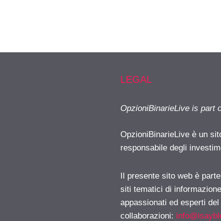
LEGAL
OpzioniBinarieLive is part 
OpzioniBinarieLive è un sit
responsabile degli investimen
Il presente sito web è part
siti tematici di informazion
appassionati ed esperti del
collaborazioni:
info@isayb