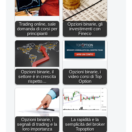
Trading online, sale
Opzioni binarie, gli
domanda di corsi per
investimenti con
principianti
Fineco
Opzioni binarie, il
Opzioni binarie, i
settore è in crescita
video corsi di Top
rispetto…
Option
Opzioni binarie, i
La rapidità e la
segnali di trading e la
semplicità del broker
loro importanza
Topoption