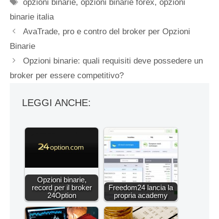
Tag
opzioni binarie
,
opzioni binarie forex
,
opzioni
binarie italia
AvaTrade, pro e contro del broker per Opzioni
Binarie
Opzioni binarie: quali requisiti deve possedere un
broker per essere competitivo?
LEGGI ANCHE:
Opzioni binarie,
record per il broker
Freedom24 lancia la
24Option
propria academy