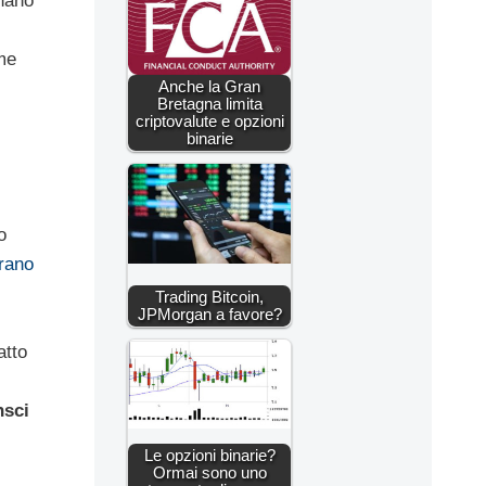
gnano
ome
Anche la Gran
l
Bretagna limita
criptovalute e opzioni
binarie
o
rano
Trading Bitcoin,
JPMorgan a favore?
atto
nsci
Le opzioni binarie?
Ormai sono uno