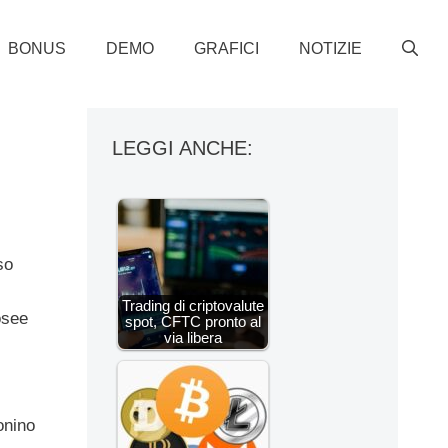
BONUS
DEMO
GRAFICI
NOTIZIE
LEGGI ANCHE:
so
Trading di criptovalute
osee
spot, CFTC pronto al
via libera
onino