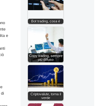
Bot trading, cosa è
ono
nte
ita e
anti
ciò
Copy trading, sempre
più diffuso
re
 di
Criptovalute, torna il
verde