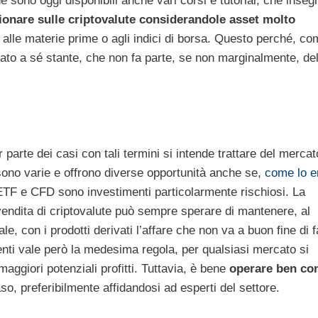
e sono oggi disponibili anche vari corsi e tutorial, che inse
ionare sulle criptovalute considerandole asset molto
i, alle materie prime o agli indici di borsa. Questo perché, c
cato a sé stante, che non fa parte, se non marginalmente, de
r parte dei casi con tali termini si intende trattare del mercat
à sono varie e offrono diverse opportunità anche se,
come lo e
 ETF e CFD sono investimenti particolarmente rischiosi. La
endita di criptovalute può sempre sperare di mantenere, al
le, con i prodotti derivati l’affare che non va a buon fine di f
menti vale però la medesima regola, per qualsiasi mercato si
aggiori potenziali profitti. Tuttavia, è bene
operare ben co
so, preferibilmente affidandosi ad esperti del settore.