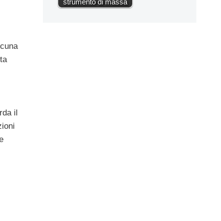
strumento di massa
alcuna
ta
da il
zioni
e