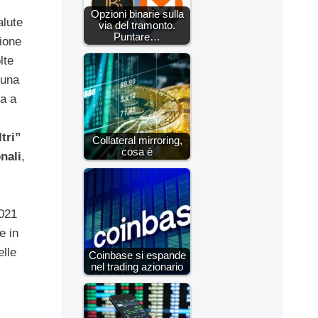
Opzioni binarie sulla
alute
via del tramonto.
Puntare…
sione
lte
 una
a a
tri”
Collateral mirroring,
cosa è
onali
,
2021
e in
elle
Coinbase si espande
nel trading azionario