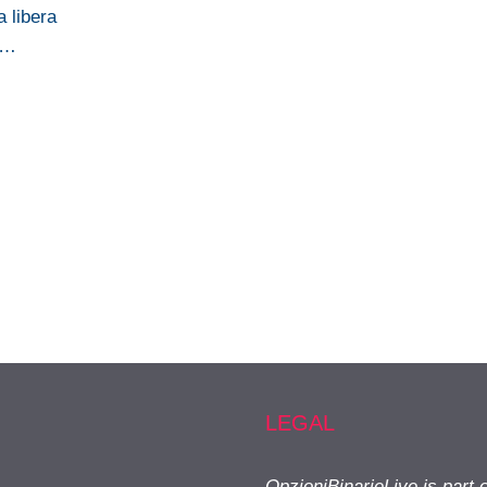
a libera
e…
LEGAL
OpzioniBinarieLive is part 