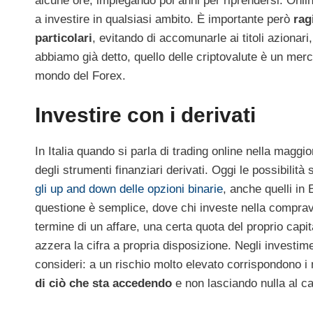
alcune ore, impiegando poi anni per riprendersi. Onlin
a investire in qualsiasi ambito. È importante però
rag
particolari
, evitando di accomunarle ai titoli azionar
abbiamo già detto, quello delle criptovalute è un mer
mondo del Forex.
Investire con i derivati
In Italia quando si parla di trading online nella maggio
degli strumenti finanziari derivati. Oggi le possibilit
gli up and down delle opzioni binarie
, anche quelli in
questione è semplice, dove chi investe nella comprav
termine di un affare, una certa quota del proprio capita
azzera la cifra a propria disposizione. Negli investi
consideri: a un rischio molto elevato corrispondono i m
di ciò che sta accedendo
e non lasciando nulla al ca