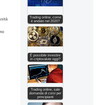
Trading online, come
ssità
è andato nel 2020?
amo
È possibile investire
in criptovalute oggi?
Trading online, sale
domanda di corsi per
principianti