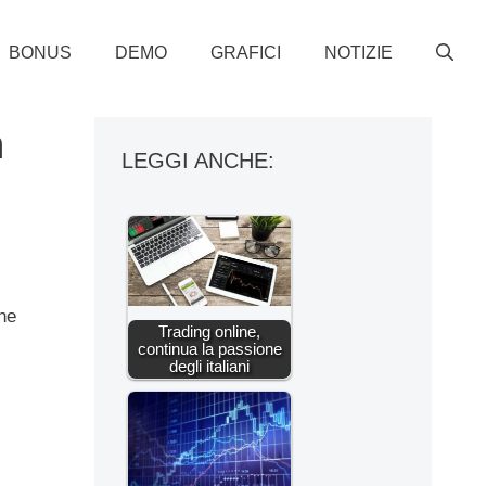
BONUS
DEMO
GRAFICI
NOTIZIE
a
LEGGI ANCHE:
he
Trading online,
continua la passione
degli italiani