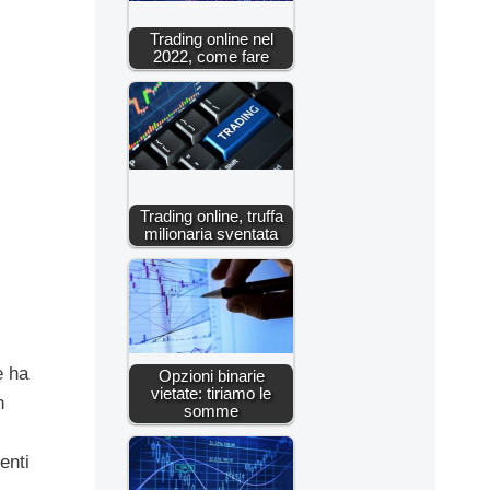
Trading online nel
2022, come fare
Trading online, truffa
milionaria sventata
e ha
Opzioni binarie
vietate: tiriamo le
n
somme
enti