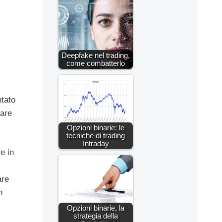
Deepfake nel trading,
come combatterlo
ntato
rare
Opzioni binarie: le
tecniche di trading
Intraday
e in
are
n
Opzioni binarie, la
strategia della