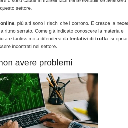
e o sono caduti in tranelli facilmente evitabili se avessero
 questo settore.
 online
, più alti sono i rischi che i corrono. E cresce la nece
ti a ritmo serrato. Come già indicato conoscere la materia e
iutare tantissimo a difendersi da
tentativi di truffa
: scopri
sere incontrati nel settore.
r non avere problemi