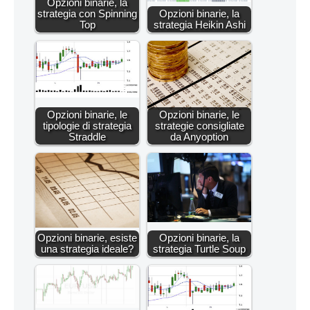
Opzioni binarie, la
strategia con Spinning
Opzioni binarie, la
Top
strategia Heikin Ashi
Opzioni binarie, le
Opzioni binarie, le
tipologie di strategia
strategie consigliate
Straddle
da Anyoption
Opzioni binarie, esiste
Opzioni binarie, la
una strategia ideale?
strategia Turtle Soup