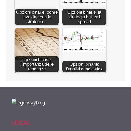
Opzioni binarie, come
Opzioni binarie, la
investire con la
strategia bull call
strategia…
spread
Opzioni binarie,
l'importanza delle
Opzioni binarie:
tendenze
l'analisi candlestick
LEGAL