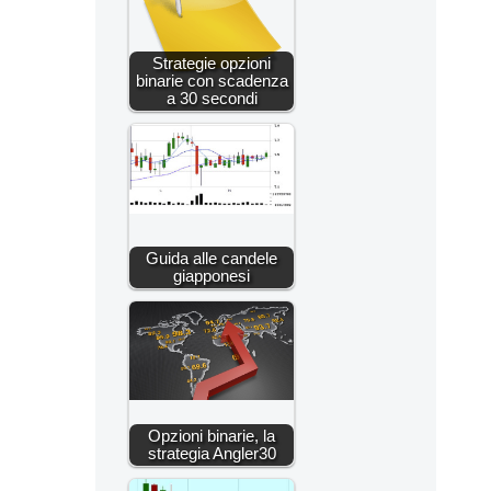
Strategie opzioni
binarie con scadenza
a 30 secondi
Guida alle candele
giapponesi
Opzioni binarie, la
strategia Angler30