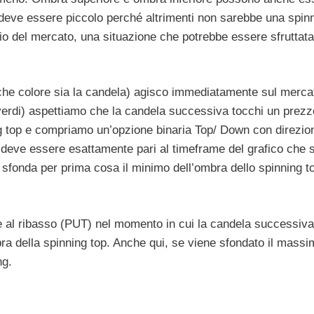
ve essere piccolo perché altrimenti non sarebbe una spin
rio del mercato, una situazione che potrebbe essere sfruttata
i che colore sia la candela) agisco immediatamente sul merca
o verdi) aspettiamo che la candela successiva tocchi un prezz
ng top e compriamo un’opzione binaria Top/ Down con direzio
 deve essere esattamente pari al timeframe del grafico che 
 sfonda per prima cosa il minimo dell’ombra dello spinning t
one al ribasso (PUT) nel momento in cui la candela successiva
ra della spinning top. Anche qui, se viene sfondato il massi
ng.