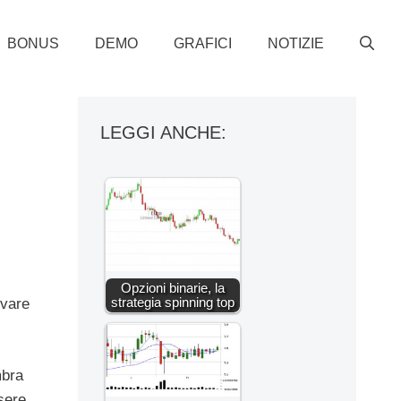
BONUS
DEMO
GRAFICI
NOTIZIE
LEGGI ANCHE:
Opzioni binarie, la
strategia spinning top
rvare
mbra
sere