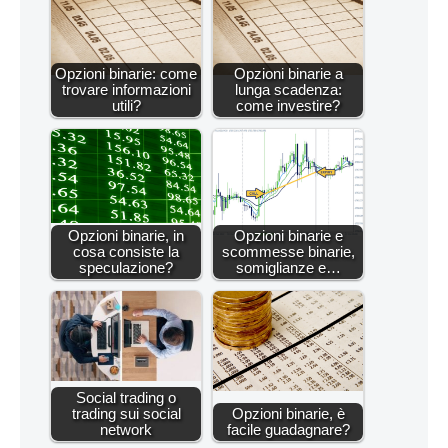
Opzioni binarie: come
Opzioni binarie a
trovare informazioni
lunga scadenza:
utili?
come investire?
Opzioni binarie, in
Opzioni binarie e
cosa consiste la
scommesse binarie,
speculazione?
somiglianze e…
Social trading o
trading sui social
Opzioni binarie, è
network
facile guadagnare?