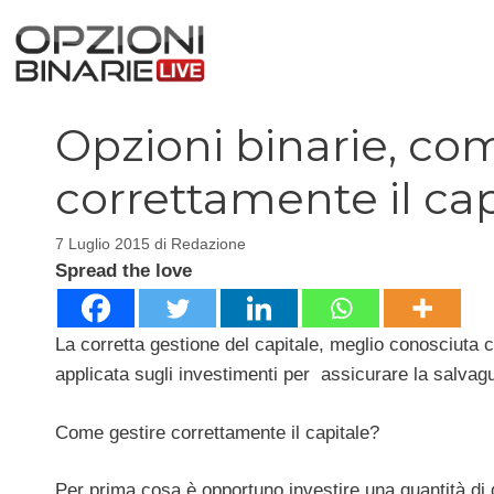
Vai
al
contenuto
Opzioni binarie, co
correttamente il cap
7 Luglio 2015
di
Redazione
Spread the love
La corretta gestione del capitale, meglio conosciut
applicata sugli investimenti per assicurare la salvagu
Come gestire correttamente il capitale?
Per prima cosa è opportuno investire una quantità di