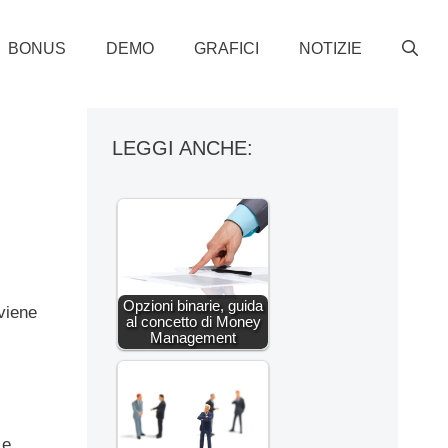
BONUS
DEMO
GRAFICI
NOTIZIE
LEGGI ANCHE:
Opzioni binarie, guida
viene
al concetto di Money
Management
 e