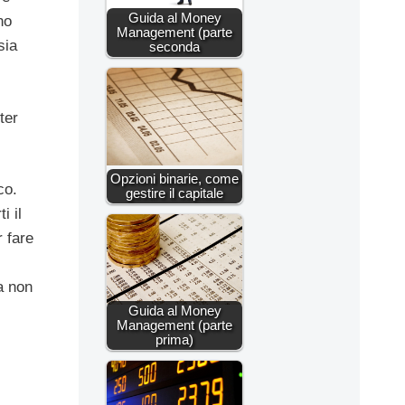
Guida al Money
no
Management (parte
sia
seconda
ter
Opzioni binarie, come
co.
gestire il capitale
i il
r fare
a non
Guida al Money
Management (parte
prima)