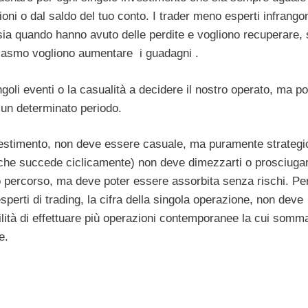
oni o dal saldo del tuo conto. I trader meno esperti infrango
sia quando hanno avuto delle perdite e vogliono recuperare, 
siasmo vogliono aumentare i guadagni .
oli eventi o la casualità a decidere il nostro operato, ma po
i un determinato periodo.
investimento, non deve essere casuale, ma puramente strategi
he succede ciclicamente) non deve dimezzarti o prosciugart
tuo percorso, ma deve poter essere assorbita senza rischi. Pe
esperti di trading, la cifra della singola operazione, non deve
bilità di effettuare più operazioni contemporanee la cui somm
e.