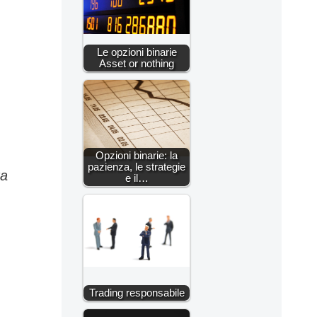
Le opzioni binarie
Asset or nothing
Opzioni binarie: la
pazienza, le strategie
ta
e il…
Trading responsabile