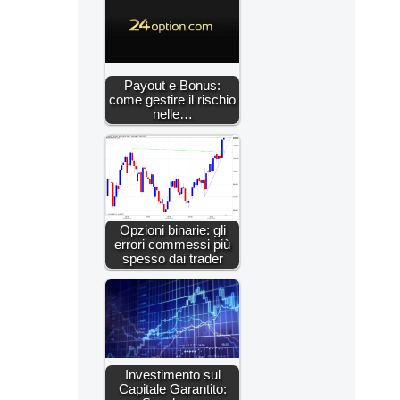
Payout e Bonus:
come gestire il rischio
nelle…
Opzioni binarie: gli
errori commessi più
spesso dai trader
Investimento sul
Capitale Garantito: