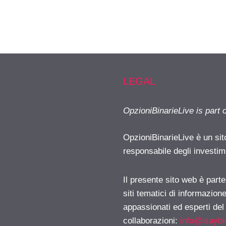
LEGAL
OpzioniBinarieLive is part 
OpzioniBinarieLive è un sit
responsabile degli investimen
Il presente sito web è part
siti tematici di informazion
appassionati ed esperti del
collaborazioni:
info@isayb