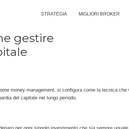
STRATEGIA
MIGLIORI BROKER
me gestire
itale
a come money management, si configura come la tecnica che 
ardia del capitale nel lungo periodo.
 denaro per ogni singolo investimento che sia sempre uguale