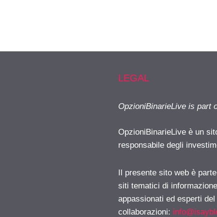
LEGAL
OpzioniBinarieLive is part 
OpzioniBinarieLive è un sit
responsabile degli investimen
Il presente sito web è part
siti tematici di informazion
appassionati ed esperti del
collaborazioni:
info@isayb