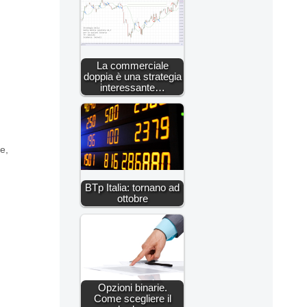
La commerciale
doppia è una strategia
interessante…
ie
,
BTp Italia: tornano ad
ottobre
Opzioni binarie.
Come scegliere il