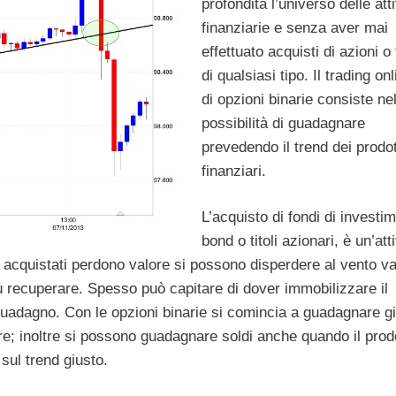
profondità l’universo delle atti
finanziarie e senza aver mai
effettuato acquisti di azioni o t
di qualsiasi tipo. Il trading onl
di opzioni binarie consiste nel
possibilità di guadagnare
prevedendo il trend dei prodot
finanziari.
L’acquisto di fondi di investi
bond o titoli azionari, è un’atti
ti acquistati perdono valore si possono disperdere al vento va
iù recuperare. Spesso può capitare di dover immobilizzare il
guadagno. Con le opzioni binarie si comincia a guadagnare g
uare; inoltre si possono guadagnare soldi anche quando il prod
 sul trend giusto.