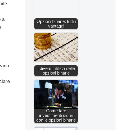
bile
e a
Opzioni binarie: tutti i
vantaggi
e
ovano
I diversi utilizzi delle
opzioni binarie
ciare
Come fare
investimenti sicuri
con le opzioni binarie