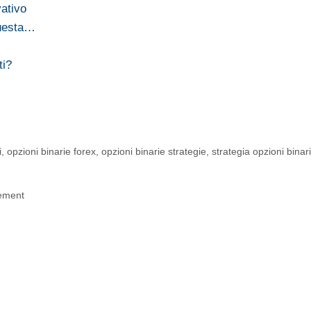
vativo
questa…
ti?
i
,
opzioni binarie forex
,
opzioni binarie strategie
,
strategia opzioni binar
gement