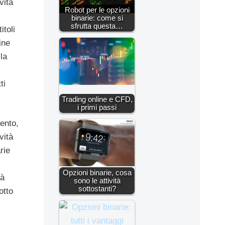
vità
Robot per le opzioni
binarie: come si
sfrutta questa…
itoli
ine
la
ti
Trading online e CFD,
i primi passi
mento,
vità
rie
Opzioni binarie, cosa
ià
sono le attività
sottostanti?
otto