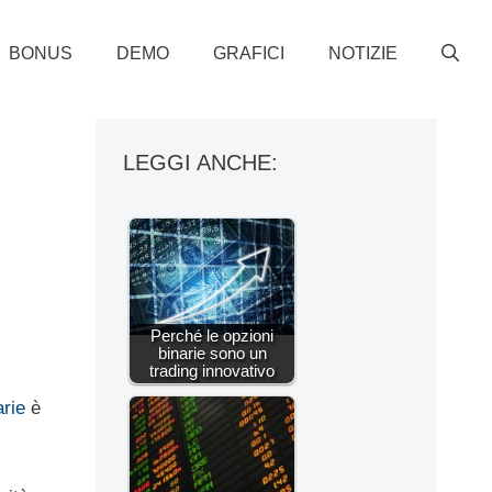
BONUS
DEMO
GRAFICI
NOTIZIE
LEGGI ANCHE:
Perché le opzioni
binarie sono un
trading innovativo
arie
è