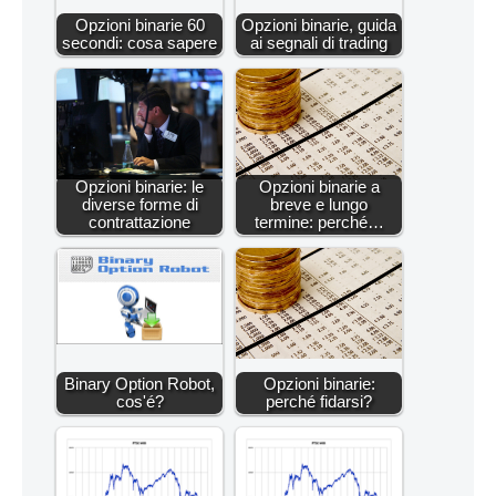
Opzioni binarie 60
Opzioni binarie, guida
secondi: cosa sapere
ai segnali di trading
Opzioni binarie: le
Opzioni binarie a
diverse forme di
breve e lungo
contrattazione
termine: perché…
Binary Option Robot,
Opzioni binarie:
cos'é?
perché fidarsi?