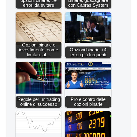
opzioni binarie, tre
Binarie, guadagnare
errori da evitare
con Cabras System
Opzioni binarie e
investimento: come
Opzioni binarie, i 4
limitare al…
errori più frequenti
Regole per un trading
Pro e contro delle
online di successo
opzioni binarie