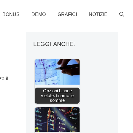
BONUS
DEMO
GRAFICI
NOTIZIE
LEGGI ANCHE:
a il
Opzioni binarie
vietate: tiriamo le
somme