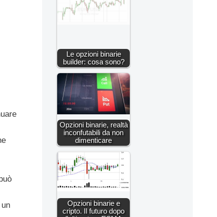
Le opzioni binarie
builder: cosa sono?
nuare
Opzioni binarie, realtà
inconfutabili da non
ne
dimenticare
 può
Opzioni binarie e
 un
cripto. Il futuro dopo