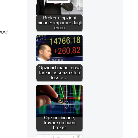
Broker e opzioni
binarie: imparare dagli
errori
ioni
Opzioni binarie: cosa
fare in assenza stop
loss e…
Opzioni binarie,
trovare un buon
broker