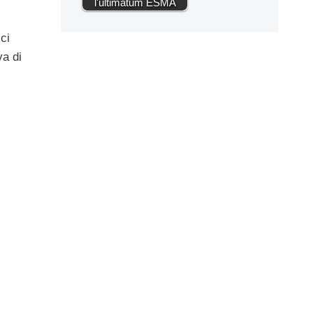
l'ultimatum ESMA
ci
va di