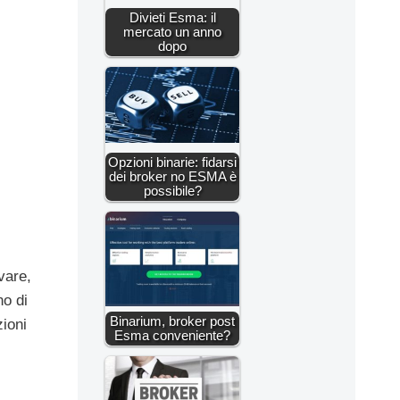
Divieti Esma: il
mercato un anno
dopo
Opzioni binarie: fidarsi
dei broker no ESMA è
possibile?
vare,
o di
Binarium, broker post
zioni
Esma conveniente?