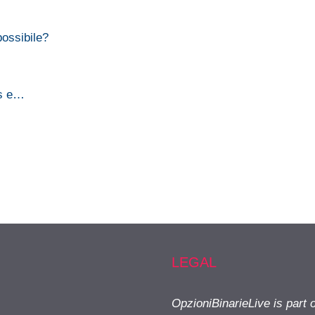
possibile?
ss e…
LEGAL
OpzioniBinarieLive is part 