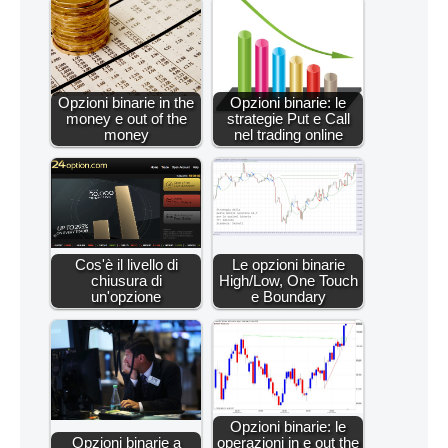
Opzioni binarie in the
Opzioni binarie: le
money e out of the
strategie Put e Call
money
nel trading online
Cos'è il livello di
Le opzioni binarie
chiusura di
High/Low, One Touch
un'opzione
e Boundary
Opzioni binarie: le
Opzioni binarie a
operazioni in e out the