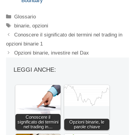
Boundary
Categorie
Glossario
Tag
binarie
,
opzioni
Conoscere il significato dei termini nel trading in
opzioni binarie 1
Opzioni binarie, investire nel Dax
LEGGI ANCHE:
Conoscere il
significato dei termini
Opzioni binarie, le
nel trading in…
parole chiave