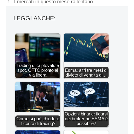
I mercati in questo mese rallentano
LEGGI ANCHE:
Trading di criptovalute
spot, CFTC pronto al
Esma: altri tre mesi di
via libera
divieto di vendita di…
Opzioni binarie: fidarsi
Come si può chiudere
dei broker no ESMA è
il conto di trading?
possibile?