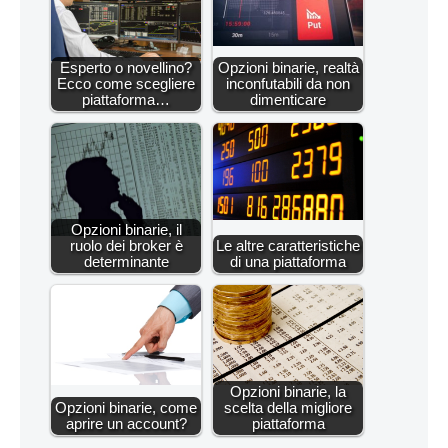
Esperto o novellino?
Opzioni binarie, realtà
Ecco come scegliere
inconfutabili da non
piattaforma…
dimenticare
Opzioni binarie, il
ruolo dei broker è
Le altre caratteristiche
determinante
di una piattaforma
Opzioni binarie, la
Opzioni binarie, come
scelta della migliore
aprire un account?
piattaforma