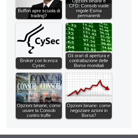
Opzioni binarie e
CFD: Consob vuole
Buffon apre scuola di
regole Esma
trading?
permanenti
Gli orari di apertura e
Broker con licenza
contrattazione delle
Cysec
Borse mondiali
Opzioni binarie, come
Opzioni binarie: come
usare la Consob
negoziare azioni in
contro truffe
Borsa?