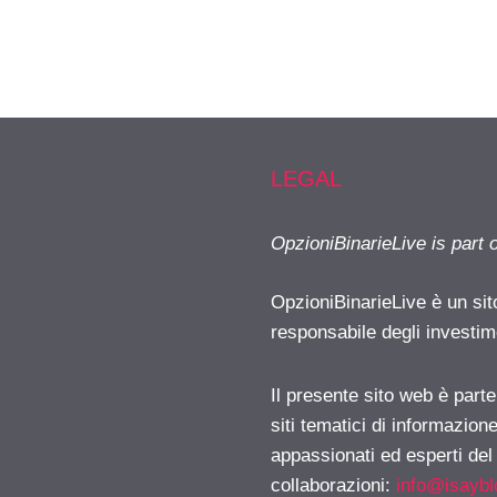
LEGAL
OpzioniBinarieLive is part 
OpzioniBinarieLive è un sit
responsabile degli investimen
Il presente sito web è part
siti tematici di informazion
appassionati ed esperti del
collaborazioni:
info@isayb