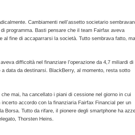
adicalmente. Cambiamenti nell’assetto societario sembrava
e di programma. Basti pensare che il team Fairfax aveva
ne al fine di accaparrarsi la società. Tutto sembrava fatto, ma
aveva difficoltà nel finanziare l’operazione da 4,7 miliardi di
o a data da destinarsi. BlackBerry, al momento, resta sotto
che mai, ha cancellato i piani di cessione nel giorno in cui
n incerto accordo con la finanziaria Fairfax Financial per un
alla Borsa. Tutto da rifare, il pionere degli smartphone ha azz
elegato, Thorsten Heins.