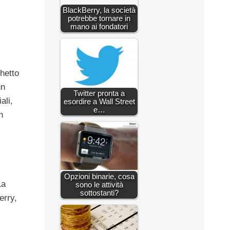
BlackBerry, la società
potrebbe tornare in
mano ai fondatori
hetto
un
Twitter pronta a
ali,
esordire a Wall Street
e…
n
Opzioni binarie, cosa
La
sono le attività
sottostanti?
erry,