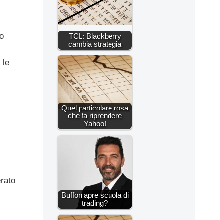
no
TCL: Blackberry
cambia strategia
 le
Quel particolare rosa
che fa riprendere
Yahoo!
erato
Buffon apre scuola di
trading?