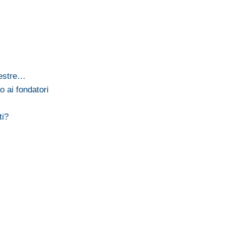
mestre…
o ai fondatori
ti?