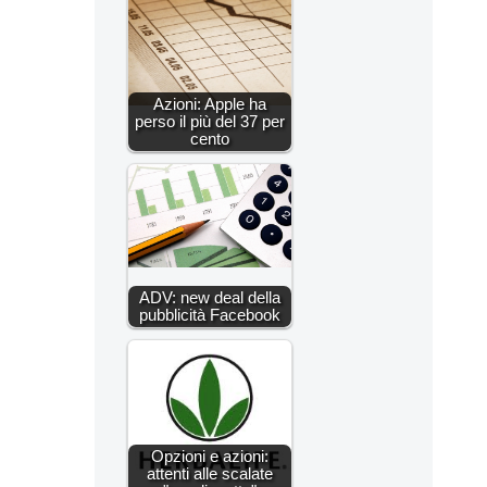
Azioni: Apple ha
perso il più del 37 per
cento
ADV: new deal della
pubblicità Facebook
Opzioni e azioni:
attenti alle scalate