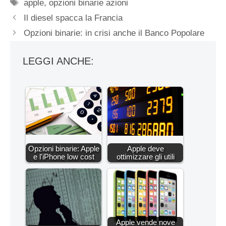
Tag
apple
,
opzioni binarie azioni
Il diesel spacca la Francia
Opzioni binarie: in crisi anche il Banco Popolare
LEGGI ANCHE:
Opzioni binarie: Apple
Apple deve
e l'iPhone low cost
ottimizzare gli utili
Apple vende nove