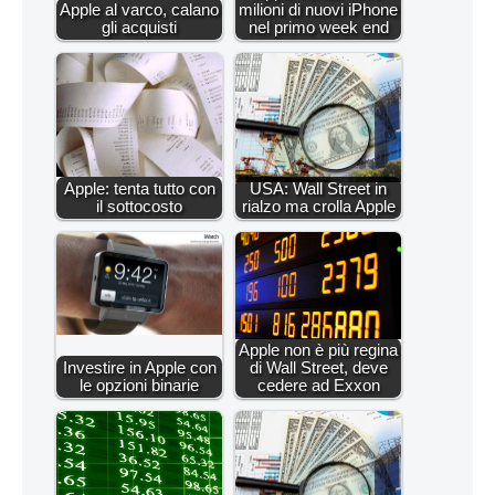
Apple al varco, calano
milioni di nuovi iPhone
gli acquisti
nel primo week end
Apple: tenta tutto con
USA: Wall Street in
il sottocosto
rialzo ma crolla Apple
Apple non è più regina
Investire in Apple con
di Wall Street, deve
le opzioni binarie
cedere ad Exxon