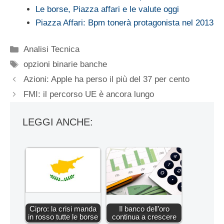
Le borse, Piazza affari e le valute oggi
Piazza Affari: Bpm tonerà protagonista nel 2013
Categorie
Analisi Tecnica
Tag
opzioni binarie banche
Azioni: Apple ha perso il più del 37 per cento
FMI: il percorso UE è ancora lungo
LEGGI ANCHE:
Cipro: la crisi manda
Il banco dell’oro
in rosso tutte le borse
continua a crescere