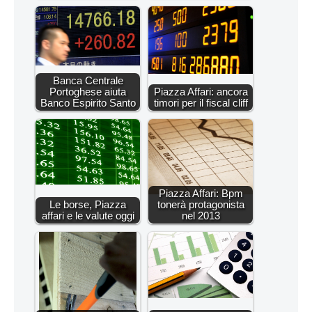
Banca Centrale
Portoghese aiuta
Piazza Affari: ancora
Banco Espirito Santo
timori per il fiscal cliff
Piazza Affari: Bpm
Le borse, Piazza
tonerà protagonista
affari e le valute oggi
nel 2013