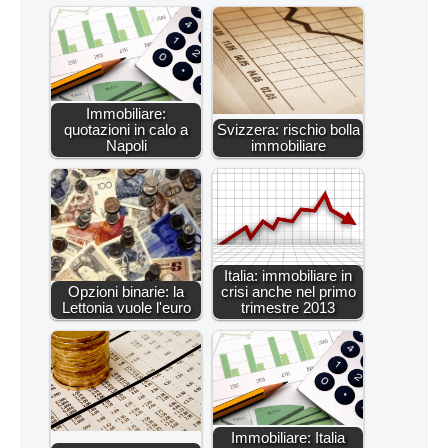
Immobiliare:
quotazioni in calo a
Svizzera: rischio bolla
Napoli
immobiliare
Italia: immobiliare in
Opzioni binarie: la
crisi anche nel primo
Lettonia vuole l'euro
trimestre 2013
Immobiliare: Italia