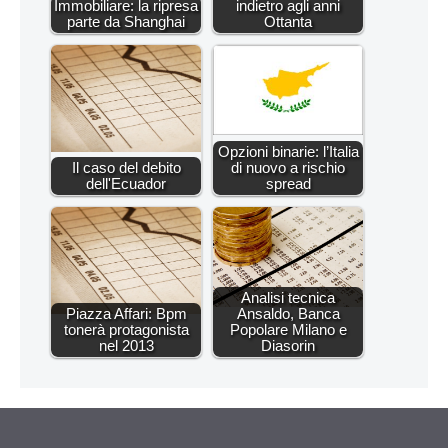
Immobiliare: la ripresa
indietro agli anni
parte da Shanghai
Ottanta
Opzioni binarie: l’Italia
Il caso del debito
di nuovo a rischio
dell'Ecuador
spread
Analisi tecnica
Piazza Affari: Bpm
Ansaldo, Banca
tonerà protagonista
Popolare Milano e
nel 2013
Diasorin