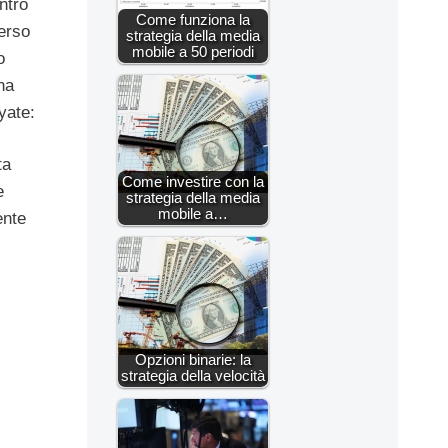
ntro
Come funziona la
verso
strategia della media
mobile a 50 periodi
o
na
yate:
ta
Come investire con la
e
strategia della media
mobile a…
ente
Opzioni binarie: la
strategia della velocità