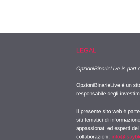
LEGAL
OpzioniBinarieLive is part 
OpzioniBinarieLive è un sit
responsabile degli investimen
Il presente sito web è part
siti tematici di informazion
appassionati ed esperti del
collaborazioni:
info@isayb