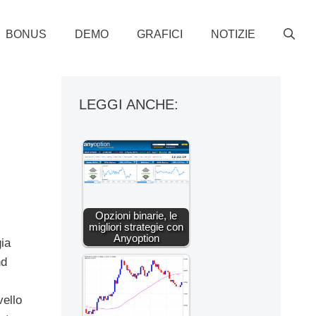
BONUS
DEMO
GRAFICI
NOTIZIE
LEGGI ANCHE:
Opzioni binarie, le
migliori strategie con
Anyoption
ia
nd
vello