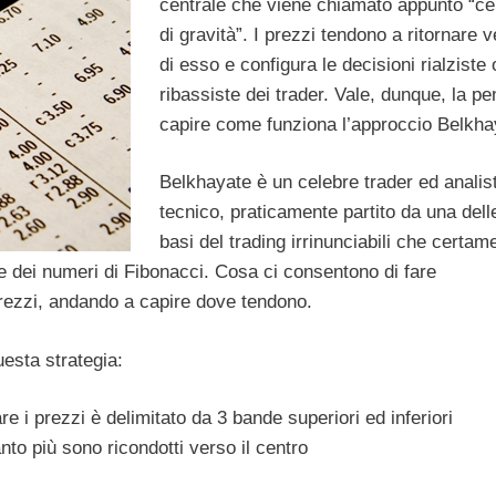
centrale che viene chiamato appunto “ce
di gravità”. I prezzi tendono a ritornare 
di esso e configura le decisioni rialziste 
ribassiste dei trader. Vale, dunque, la pe
capire come funziona l’approccio Belkha
Belkhayate è un celebre trader ed analis
tecnico, praticamente partito da una dell
basi del trading irrinunciabili che certam
r e dei numeri di Fibonacci. Cosa ci consentono di fare
 prezzi, andando a capire dove tendono.
uesta strategia:
re i prezzi è delimitato da 3 bande superiori ed inferiori
anto più sono ricondotti verso il centro