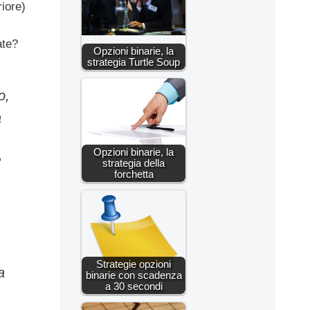
riore)
ate?
Opzioni binarie, la
strategia Turtle Soup
o,
a
Opzioni binarie, la
?
strategia della
forchetta
Strategie opzioni
a
binarie con scadenza
a 30 secondi