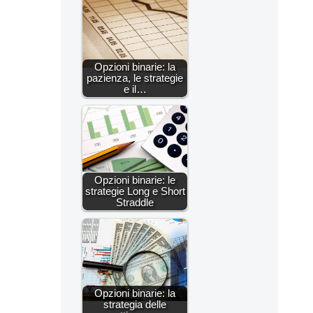
Opzioni binarie: la
pazienza, le strategie
e il…
Opzioni binarie: le
strategie Long e Short
Straddle
Opzioni binarie: la
strategia delle