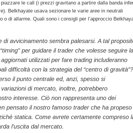
piazzare le call (i prezzi gravitano a partire dalla banda infe
ore). Belkhayate usava sezionare le varie aree in neutrali
so o di allarme. Quali sono i consigli per l’approccio Belkhay
ne di avvicinamento sembra palesarsi. A tal proposit
“timing” per guidare il trader che volesse seguire l
 aggiornati utilizzati per fare trading includeranno
li difficoltà con la strategia del
“centro di gravità”
rso il punto centrale ed, anzi, spesso si
 variazioni di mercato, inoltre, potrebbero
ostro interesse. Ciò non rappresenta uno dei
 ben pensato il nostro famoso trader che ha propeso
nziché statica. Come avrete certamente compreso l
uarda l’uscita dal mercato.