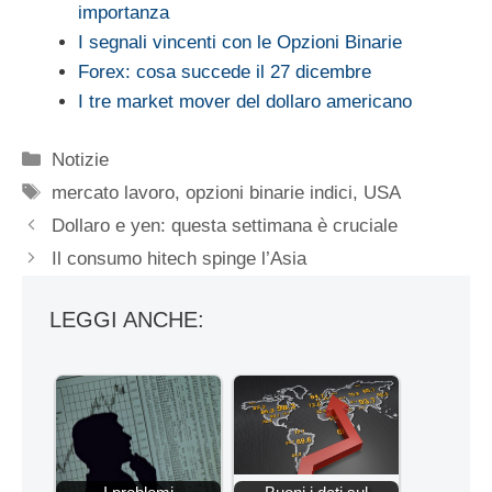
importanza
I segnali vincenti con le Opzioni Binarie
Forex: cosa succede il 27 dicembre
I tre market mover del dollaro americano
Categorie
Notizie
Tag
mercato lavoro
,
opzioni binarie indici
,
USA
Dollaro e yen: questa settimana è cruciale
Il consumo hitech spinge l’Asia
LEGGI ANCHE: