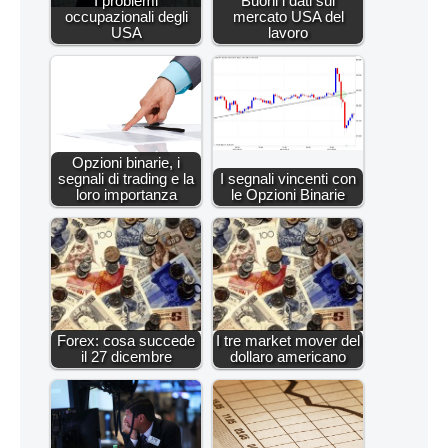
I problemi
Buoni i dati sul
occupazionali degli
mercato USA del
USA
lavoro
Opzioni binarie, i
segnali di trading e la
I segnali vincenti con
loro importanza
le Opzioni Binarie
Forex: cosa succede
I tre market mover del
il 27 dicembre
dollaro americano