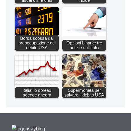
fiscal cliff e crisi
incide
Borsa scossa dal
preoccupazione del
Opzioni binarie: tre
debito USA
notizie sull’Italia
Italia: lo spread
Supermoneta per
scende ancora
salvare il debito USA