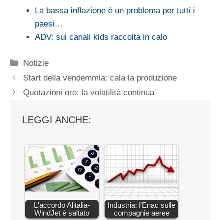
La bassa inflazione è un problema per tutti i
paesi…
ADV: sui canali kids raccolta in calo
Categorie
Notizie
Start della vendemmia: cala la produzione
Quotazioni oro: la volatilità continua
LEGGI ANCHE:
L'accordo Alitalia-
Industria: l'Enac sulle
WindJet è saltato
compagnie aeree