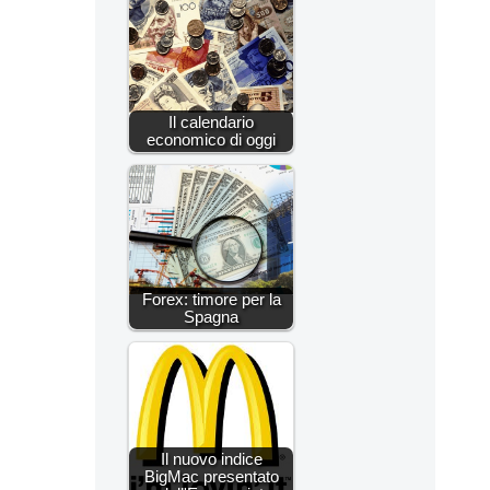
Il calendario
economico di oggi
Forex: timore per la
Spagna
Il nuovo indice
BigMac presentato