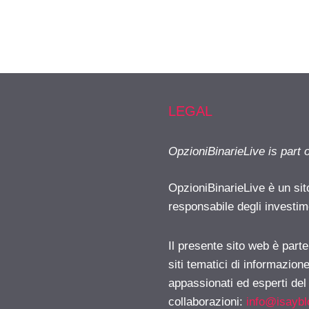
LEGAL
OpzioniBinarieLive is part 
OpzioniBinarieLive è un sit
responsabile degli investimen
Il presente sito web è part
siti tematici di informazion
appassionati ed esperti del
collaborazioni:
info@isayb