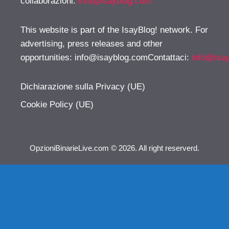
collaborazioni:
info@isayblog.com
This website is part of the IsayBlog! network. For
advertising, press releases and other
opportunities:
info@isayblog.comContattaci
:
info@isa
Dichiarazione sulla Privacy (UE)
Cookie Policy (UE)
OpzioniBinarieLive.com © 2026. All right reserverd.