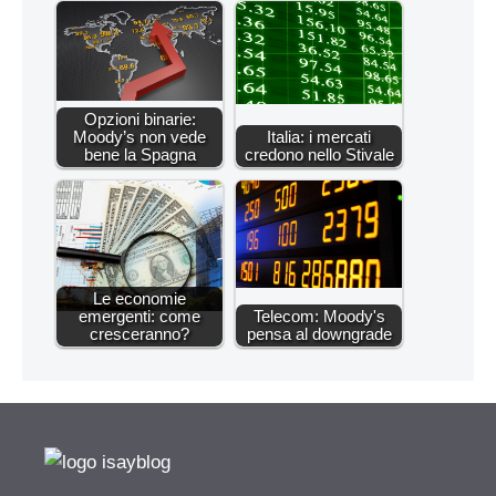
Opzioni binarie:
Moody’s non vede
Italia: i mercati
bene la Spagna
credono nello Stivale
Le economie
emergenti: come
Telecom: Moody's
cresceranno?
pensa al downgrade