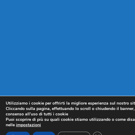
Utilizziamo i cookie per offrirti la migliore esperienza sul nostro si
Cliccando sulla pagina, effettuando lo scroll o chiudendo il banner, 
consenso all’uso di tutti i cookie
Puoi scoprire di più su quali cookie stiamo utilizzando o come disat
nelle
impostazioni