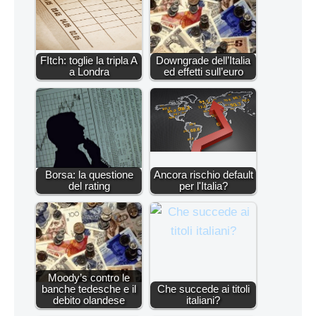
FItch: toglie la tripla A
Downgrade dell’Italia
a Londra
ed effetti sull’euro
Borsa: la questione
Ancora rischio default
del rating
per l'Italia?
Moody’s contro le
banche tedesche e il
Che succede ai titoli
debito olandese
italiani?