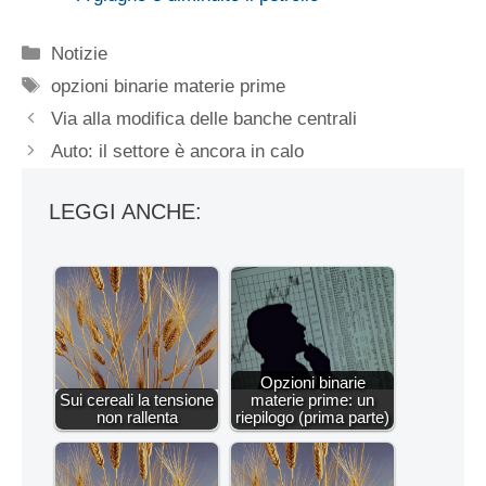
Categorie
Notizie
Tag
opzioni binarie materie prime
Via alla modifica delle banche centrali
Auto: il settore è ancora in calo
LEGGI ANCHE:
Opzioni binarie
Sui cereali la tensione
materie prime: un
non rallenta
riepilogo (prima parte)