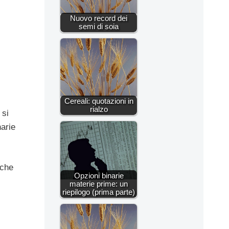
Nuovo record dei
semi di soia
Cereali: quotazioni in
rialzo
 si
narie
 che
Opzioni binarie
materie prime: un
riepilogo (prima parte)