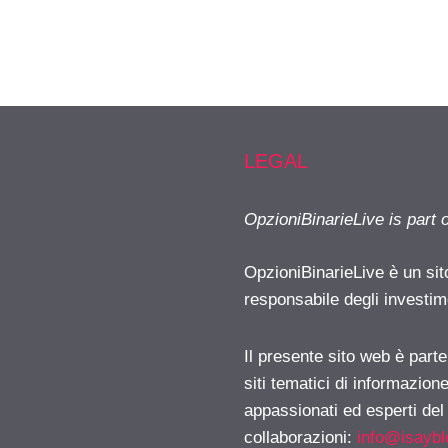
LEGAL
OpzioniBinarieLive is part 
OpzioniBinarieLive è un sit
responsabile degli investimen
Il presente sito web è part
siti tematici di informazion
appassionati ed esperti del
collaborazioni:
info@isayb