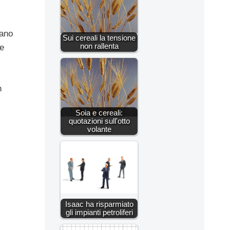
cano
Sui cereali la tensione
non rallenta
re
n
Soia e cereali:
quotazioni sull'otto
volante
Isaac ha risparmiato
gli impianti petroliferi