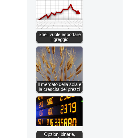
Shell vuole esportare
il greggio
Il mercato della soia e
la crescita dei prezzi
Opzioni binarie,