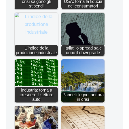
crisi salgono gli
USA: torna la fiducia
stipendi
dei consumatori
L'indice della
Italia: lo spread sale
produzione industriale
dopo il downgrade
Industria: torna a
crescere il settore
Pannelli legno: ancora
auto
in crisi