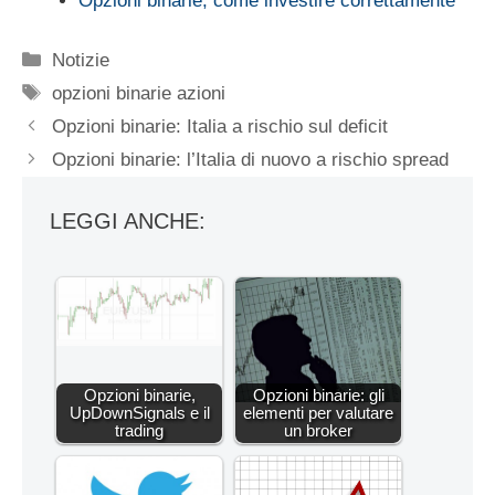
Opzioni binarie, come investire correttamente
Categorie
Notizie
Tag
opzioni binarie azioni
Opzioni binarie: Italia a rischio sul deficit
Opzioni binarie: l’Italia di nuovo a rischio spread
LEGGI ANCHE:
Opzioni binarie,
Opzioni binarie: gli
UpDownSignals e il
elementi per valutare
trading
un broker