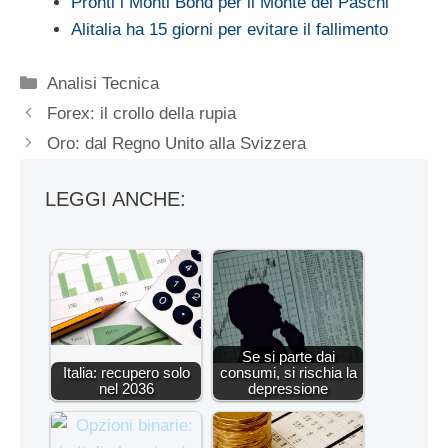
Pronti i Monti Bond per il Monte dei Paschi
Alitalia ha 15 giorni per evitare il fallimento
Categorie
Analisi Tecnica
Forex: il crollo della rupia
Oro: dal Regno Unito alla Svizzera
LEGGI ANCHE:
Se si parte dai
Italia: recupero solo
consumi, si rischia la
nel 2036
depressione