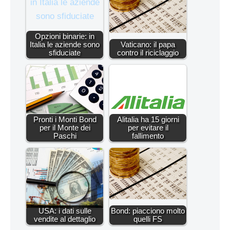
Opzioni binarie: in
Italia le aziende sono
Vaticano: il papa
sfiduciate
contro il riciclaggio
Pronti i Monti Bond
Alitalia ha 15 giorni
per il Monte dei
per evitare il
Paschi
fallimento
USA: i dati sulle
Bond: piacciono molto
vendite al dettaglio
quelli FS