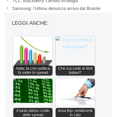
TCL: Blackberry cambia strategia
Samsung: l’ultima denuncia arriva dal Brasile
LEGGI ANCHE:
Italia, la crisi politica
Che succede ai titoli
fa salire lo spread
italiani?
Il tanto atteso crollo
Asta Btp: rendimenti
dello spread
in calo