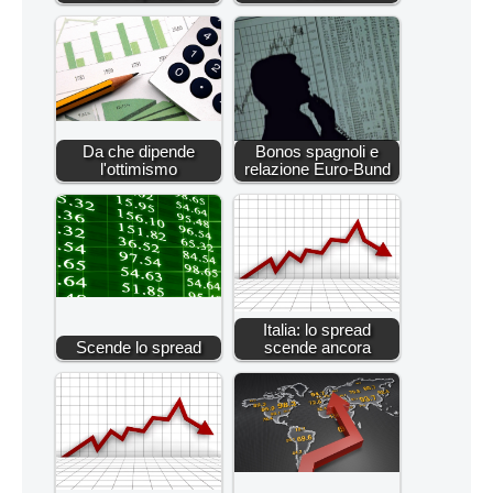
Da che dipende
Bonos spagnoli e
l'ottimismo
relazione Euro-Bund
Italia: lo spread
Scende lo spread
scende ancora