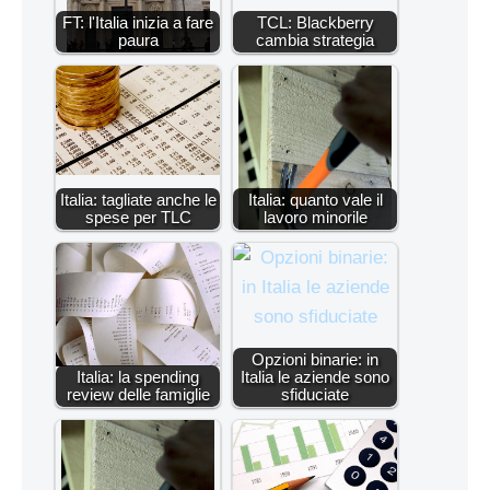
FT: l'Italia inizia a fare
TCL: Blackberry
paura
cambia strategia
Italia: tagliate anche le
Italia: quanto vale il
spese per TLC
lavoro minorile
Opzioni binarie: in
Italia: la spending
Italia le aziende sono
review delle famiglie
sfiduciate