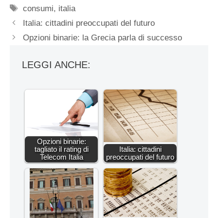
Tag
consumi
,
italia
Italia: cittadini preoccupati del futuro
Opzioni binarie: la Grecia parla di successo
LEGGI ANCHE:
Opzioni binarie:
tagliato il rating di
Italia: cittadini
Telecom Italia
preoccupati del futuro