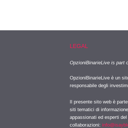
LEGAL
OpzioniBinarieLive is part 
OpzioniBinarieLive è un sit
responsabile degli investimen
Il presente sito web è part
siti tematici di informazion
appassionati ed esperti del
collaborazioni:
info@isayb