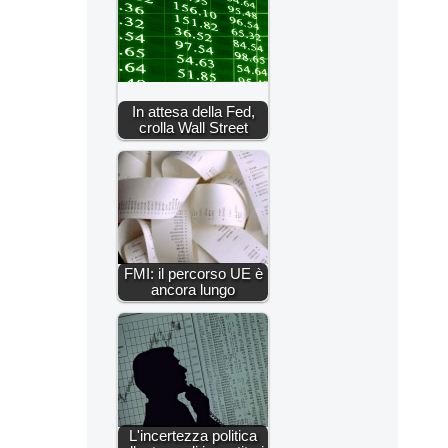
In attesa della Fed,
crolla Wall Street
FMI: il percorso UE è
ancora lungo
L'incertezza politica