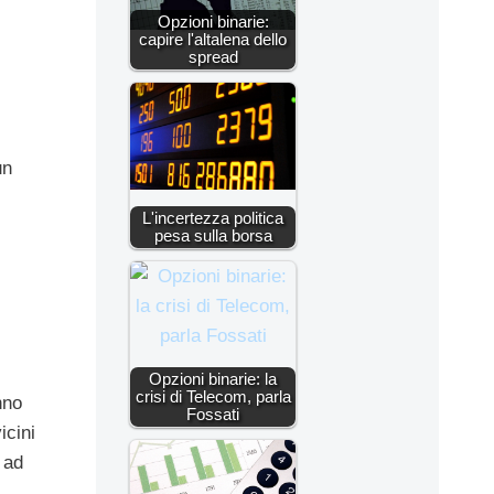
Opzioni binarie:
capire l'altalena dello
spread
un
L'incertezza politica
pesa sulla borsa
Opzioni binarie: la
crisi di Telecom, parla
nno
Fossati
icini
 ad