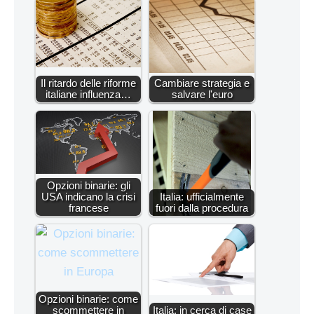
Il ritardo delle riforme
Cambiare strategia e
italiane influenza…
salvare l'euro
Opzioni binarie: gli
USA indicano la crisi
Italia: ufficialmente
francese
fuori dalla procedura
Opzioni binarie: come
scommettere in
Italia: in cerca di case