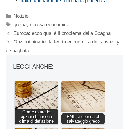
Italia: ufficialmente fuori dalla procedura
Categorie
Notizie
Tag
grecia
,
ripresa economica
Europa: ecco qual è il problema della Spagna
Opzioni binarie: la teoria economica dell’austerity
è sbagliata
LEGGI ANCHE:
Come usare le
opzioni binarie in
FMI: si ripensa al
clima di deflazione
salvataggio greco