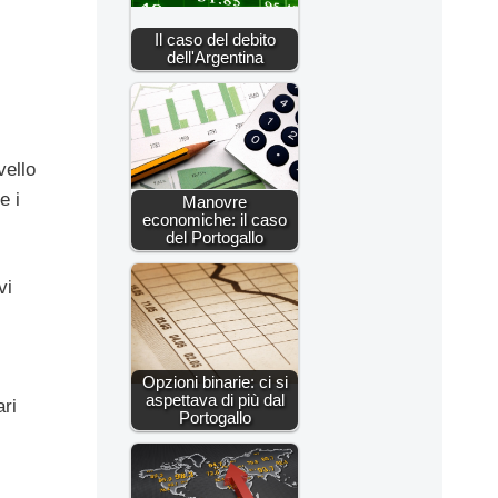
Il caso del debito
dell'Argentina
vello
e i
Manovre
economiche: il caso
del Portogallo
vi
Opzioni binarie: ci si
aspettava di più dal
ari
Portogallo