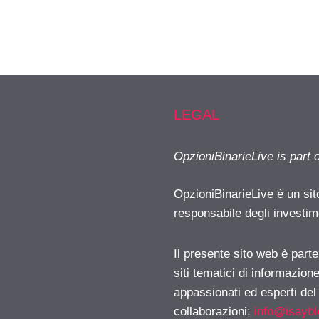
LEGAL
OpzioniBinarieLive is part 
OpzioniBinarieLive è un sit
responsabile degli investimen
Il presente sito web è part
siti tematici di informazion
appassionati ed esperti del
collaborazioni:
info@isayb