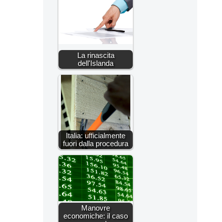
La rinascita
dell'Islanda
Italia: ufficialmente
fuori dalla procedura
Manovre
economiche: il caso