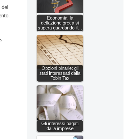
 del
ento.
Economia: la
deflazione greca si
supera guardando il…
e
Opzioni binarie: gli
stati interessati dalla
Tobin Tax
Gli interessi pagati
dalla imprese