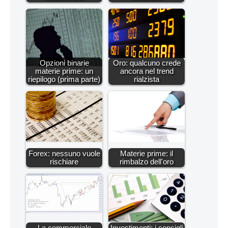
Opzioni binarie
Oro: qualcuno crede
materie prime: un
ancora nel trend
riepilogo (prima parte)
rialzista
Forex: nessuno vuole
Materie prime: il
rischiare
rimbalzo dell'oro
La commerciale
Investimenti: i consigli