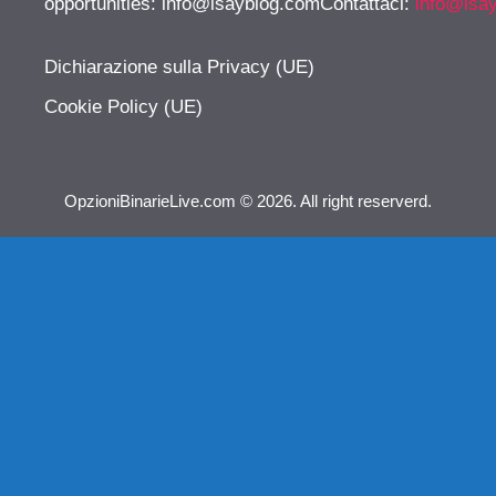
opportunities:
info@isayblog.comContattaci
:
info@isa
Dichiarazione sulla Privacy (UE)
Cookie Policy (UE)
OpzioniBinarieLive.com © 2026. All right reserverd.