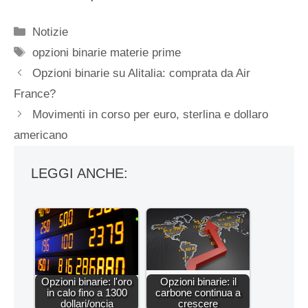
Categorie
Notizie
Tag
opzioni binarie materie prime
Opzioni binarie su Alitalia: comprata da Air
France?
Movimenti in corso per euro, sterlina e dollaro
americano
LEGGI ANCHE:
Opzioni binarie: l'oro
Opzioni binarie: il
in calo fino a 1300
carbone continua a
dollari/oncia
crescere