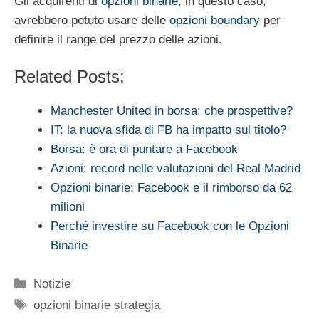
Gli acquirenti di
opzioni binarie
, in questo caso,
avrebbero potuto usare delle
opzioni boundary
per
definire il range del prezzo delle azioni.
Related Posts:
Manchester United in borsa: che prospettive?
IT: la nuova sfida di FB ha impatto sul titolo?
Borsa: è ora di puntare a Facebook
Azioni: record nelle valutazioni del Real Madrid
Opzioni binarie: Facebook e il rimborso da 62
milioni
Perché investire su Facebook con le Opzioni
Binarie
Categorie
Notizie
Tag
opzioni binarie strategia