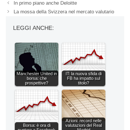
In primo piano anche Deloitte
La mossa della Svizzera nel mercato valutario
LEGGI ANCHE:
Manchester United in
IT: la nuova sfida di
borsa: che
FB ha impatto sul
prospettive?
titolo?
Azioni: record nelle
Borsa: è ora di
valutazioni del Real
puntare a Facebook
Madrid