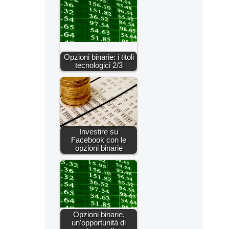
Opzioni binarie: i titoli
tecnologici 2/3
Investire su
Facebook con le
opzioni binarie
Opzioni binarie,
un'opportunità di