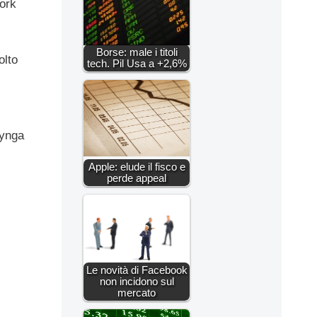
work
Borse: male i titoli
olto
tech. Pil Usa a +2,6%
Zynga
Apple: elude il fisco e
perde appeal
Le novità di Facebook
non incidono sul
mercato