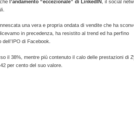
anche
l’andamento “eccezionale” di LinkedIN
, il social net
li.
 è innescata una vera e propria ondata di vendite che ha sconv
icevamo in precedenza, ha resistito al trend ed ha perfino
 dell’IPO di Facebook.
o il 38%, mentre più contenuto il calo delle prestazioni di 
5,42 per cento del suo valore.