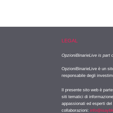
LEGAL
OpzioniBinarieLive is part 
OpzioniBinarieLive è un sit
responsabile degli investimen
Il presente sito web è part
siti tematici di informazion
appassionati ed esperti del
collaborazioni:
info@isayb