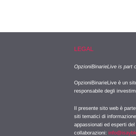
LEGAL
OpzioniBinarieLive is part 
OpzioniBinarieLive è un sit
responsabile degli investimen
Il presente sito web è part
siti tematici di informazion
appassionati ed esperti del
collaborazioni:
info@isayb