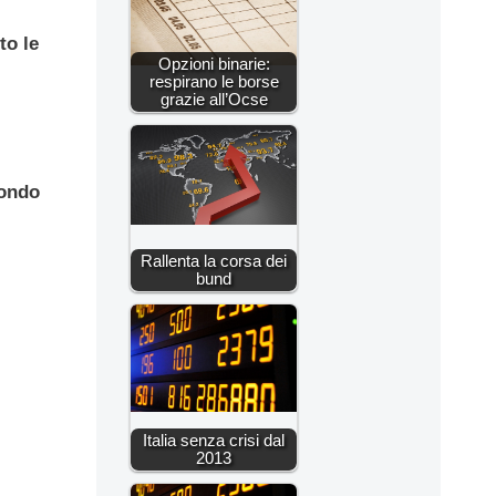
to le
Opzioni binarie:
respirano le borse
grazie all’Ocse
fondo
Rallenta la corsa dei
bund
Italia senza crisi dal
2013