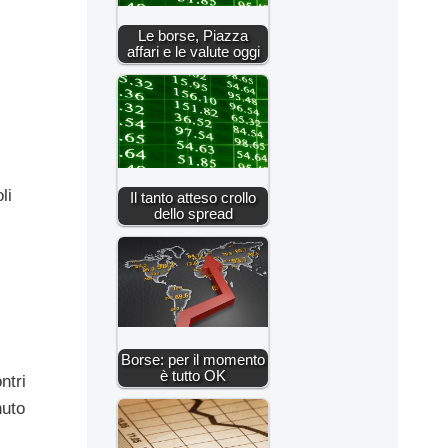
Le borse, Piazza
affari e le valute oggi
li
Il tanto atteso crollo
dello spread
Borse: per il momento
è tutto OK
ntri
nuto