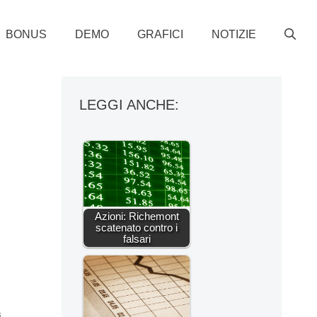
BONUS
DEMO
GRAFICI
NOTIZIE
LEGGI ANCHE:
Azioni: Richemont
scatenato contro i
falsari