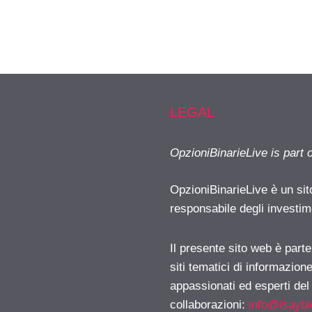
LEGAL
OpzioniBinarieLive is part 
OpzioniBinarieLive è un sit
responsabile degli investimen
Il presente sito web è part
siti tematici di informazion
appassionati ed esperti del
collaborazioni:
info@isayb