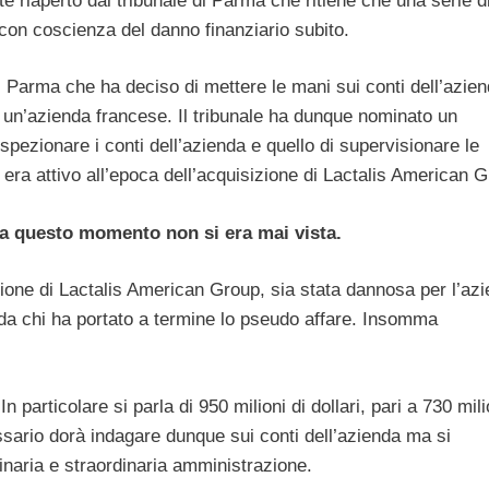
 riaperto dal tribunale di Parma che ritiene che una serie d
 con coscienza del danno finanziario subito.
di Parma che ha deciso di mettere le mani sui conti dell’azie
, un’azienda francese. Il tribunale ha dunque nominato un
pezionare i conti dell’azienda e quello di supervisionare le
 era attivo all’epoca dell’acquisizione di Lactalis American 
o a questo momento non si era mai vista.
sizione di Lactalis American Group, sia stata dannosa per l’az
i da chi ha portato a termine lo pseudo affare. Insomma
In particolare si parla di 950 milioni di dollari, pari a 730 mili
ario dorà indagare dunque sui conti dell’azienda ma si
inaria e straordinaria amministrazione.