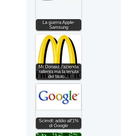
La guerra Apple-
Samsung
McDonald: l’azienda
rallenta ma la tenuta
del titolo…
Scimdt: addio all'1%
di Google