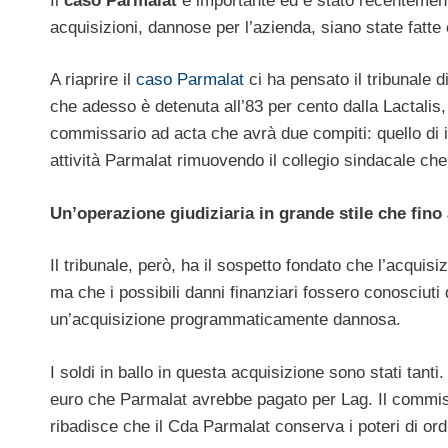
Il
caso Parmalat
è importante ed è stato recentemente
acquisizioni, dannose per l’azienda, siano state fatte
A riaprire il
caso Parmalat
ci ha pensato il tribunale 
che adesso è detenuta all’83 per cento dalla Lactalis
commissario ad acta che avrà due compiti: quello di is
attività Parmalat rimuovendo il collegio sindacale che
Un’operazione giudiziaria in grande stile che fin
Il tribunale, però, ha il sospetto fondato che l’acqui
ma che i possibili danni finanziari fossero conosciut
un’acquisizione programmaticamente dannosa.
I soldi in ballo in questa acquisizione sono stati tanti. 
euro che Parmalat avrebbe pagato per Lag. Il commiss
ribadisce che il Cda Parmalat conserva i poteri di ord