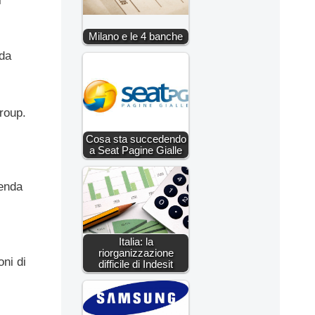
i
Milano e le 4 banche
nda
Group.
Cosa sta succedendo
a Seat Pagine Gialle
ienda
Italia: la
riorganizzazione
oni di
difficile di Indesit