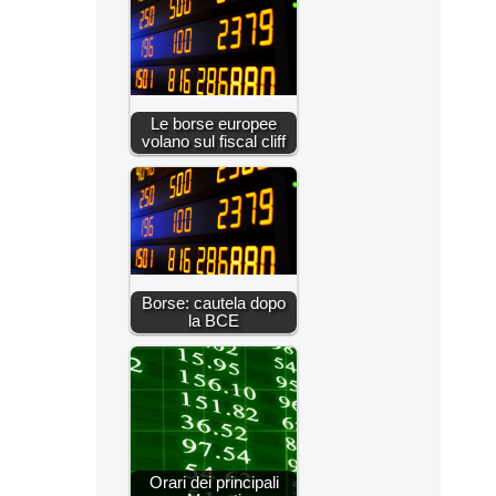
Le borse europee
volano sul fiscal cliff
Borse: cautela dopo
la BCE
Orari dei principali