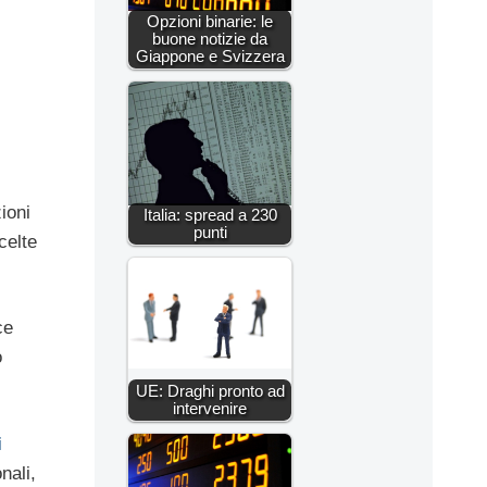
Opzioni binarie: le
buone notizie da
Giappone e Svizzera
ioni
Italia: spread a 230
punti
celte
ce
o
UE: Draghi pronto ad
intervenire
i
nali,