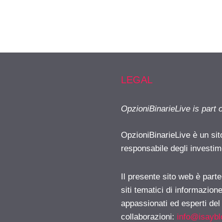
LEGAL
OpzioniBinarieLive is part 
OpzioniBinarieLive è un sit
responsabile degli investimen
Il presente sito web è part
siti tematici di informazion
appassionati ed esperti del
collaborazioni:
info@isayb