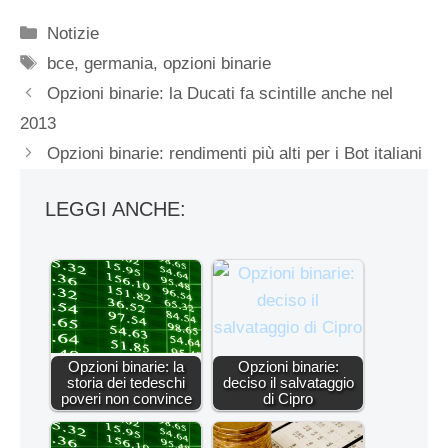
Categorie
Notizie
Tag
bce
,
germania
,
opzioni binarie
Opzioni binarie: la Ducati fa scintille anche nel
2013
Opzioni binarie: rendimenti più alti per i Bot italiani
LEGGI ANCHE:
Opzioni binarie: la
Opzioni binarie:
storia dei tedeschi
deciso il salvataggio
poveri non convince
di Cipro