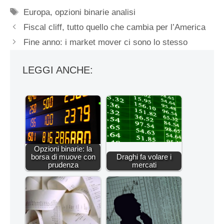
Tag
Europa
,
opzioni binarie analisi
Fiscal cliff, tutto quello che cambia per l’America
Fine anno: i market mover ci sono lo stesso
LEGGI ANCHE:
Opzioni binarie: la
borsa di muove con
Draghi fa volare i
prudenza
mercati