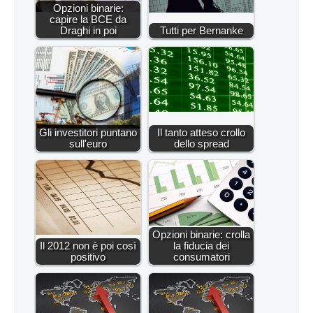
Opzioni binarie:
capire la BCE da
Draghi in poi
Tutti per Bernanke
Gli investitori puntano
Il tanto atteso crollo
sull'euro
dello spread
Opzioni binarie: crolla
Il 2012 non è poi così
la fiducia dei
positivo
consumatori